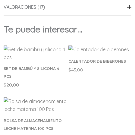
VALORACIONES (17)
Customer reviews
Te puede interesar…
5.00
Based on 17 reviews
Valorado con
5.00
de 5
17
CALENTADOR DE BIBERONES
Valorado con
0
SET DE BAMBÚ Y SILICONA 4
5
de 5
$
45,00
Valorado
0
con
4
de 5
PCS
Valorad
0
o con
3
$
20,00
Valor
0
de 5
ado
Va
con
lo
2
de
ra
5
do
co
n
+2
1
Paulina M
BOLSA DE ALMACENAMIENTO
de
Heidy Z
5
LECHE MATERNA 100 PCS
muchas gracias ya me
Valorado