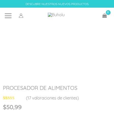
Ir
DESCUBRE NUESTROS NUEVOS PRODUCTOS
al
contenido
PROCESADOR DE ALIMENTOS
(
17
valoraciones de clientes)
Valorado con
17
$
50,99
5.00
de 5 en
base a