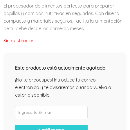
valoraciones
El procesador de alimentos perfecto para preparar
de clientes
papillas y comidas nutritivas en segundos. Con diseño
compacto y materiales seguros, facilita la alimentación
de tu bebé desde los primeros meses.
Sin existencias
Este producto está actualmente agotado.
¡No te preocupes! Introduce tu correo
electrónico y te avisaremos cuando vuelva a
estar disponible.