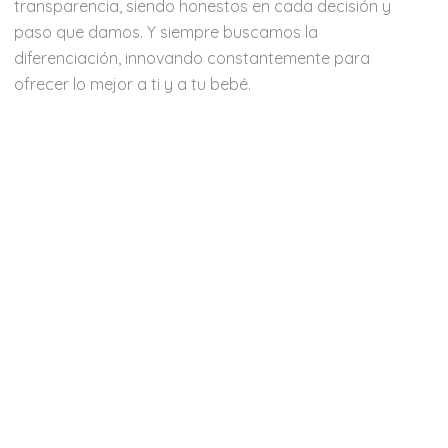
transparencia, siendo honestos en cada decisión y
paso que damos. Y siempre buscamos la
diferenciación, innovando constantemente para
ofrecer lo mejor a ti y a tu bebé.
 a 2 años a través de consejos, educación y productos
comprometida en diseñar y desarrollar productos
Nosotros
Nuestra Historia