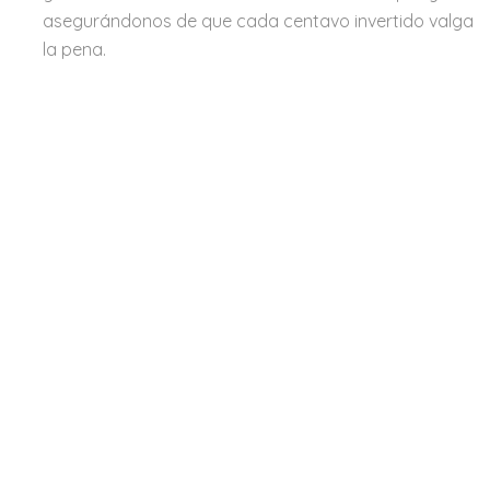
asegurándonos de que cada centavo invertido valga
la pena.
Nuestra misi
especializad
Nuestro Propósito
Nuestra visi
enfocados en
Ayuda
Envíos y en
Guayaquil - Ecuador