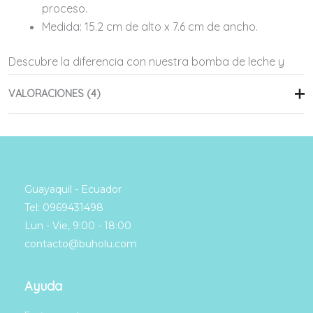
proceso.
Medida:
15.2 cm de alto x 7.6 cm de ancho.
Descubre la diferencia con nuestra bomba de leche y
disfruta de una experiencia de lactancia cómoda y sin
VALORACIONES (4)
complicaciones.
Customer reviews
5.00
Based on 4 reviews
Valorado con
Guayaquil - Ecuador
5.00
de 5
Tel: 0969431498
4
Lun - Vie, 9:00 - 18:00
Valorado con
0
5
de 5
contacto@buholu.com
Valorado
0
con
4
de 5
Valorad
0
o con
3
Valor
0
de 5
Ayuda
ado
Va
con
lo
2
de
ra