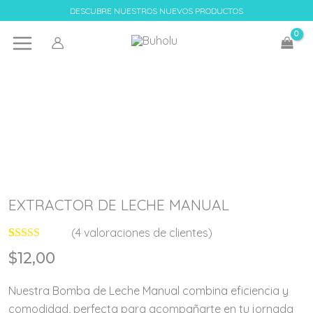
Ir
DESCUBRE NUESTROS NUEVOS PRODUCTOS
al
contenido
EXTRACTOR DE LECHE MANUAL
(
4
valoraciones de clientes)
Valorado con
4
$
12,00
5.00
de 5 en
base a
valoraciones
Nuestra Bomba de Leche Manual combina eficiencia y
de clientes
comodidad, perfecta para acompañarte en tu jornada