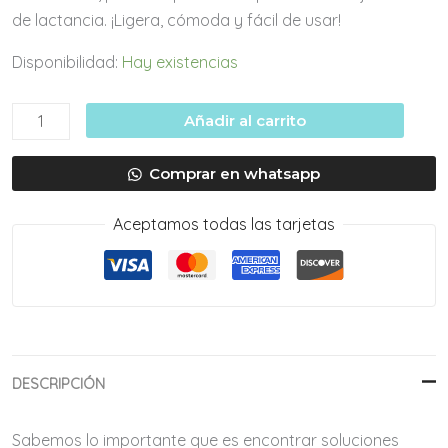
de lactancia. ¡Ligera, cómoda y fácil de usar!
Disponibilidad:
Hay existencias
Extractor
Añadir al carrito
de
leche
Comprar en whatsapp
manual
cantidad
Aceptamos todas las tarjetas
DESCRIPCIÓN
Sabemos lo importante que es encontrar soluciones