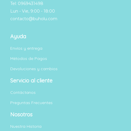
Tel: 0969431498
Lun - Vie, 9:00 - 18:00
contacto@buholu.com
Ayuda
Envíos y entrega
+3
Métodos de Pagos
Mar
Devoluciones y cambios
Muy lindo y de calidad
Valorado
con
5
de 5
Servicio al cliente
Lo acabo de recibir pero
no lo he usado. Está muy
Contáctanos
bien empaquetado y
obtienes una bue
...More
Preguntas Frecuentes
Michelle C
Útil?
0
1
Nosotros
Muy bonito
Valorado
con
5
de 5
Creo que a nuestro bebé
Nuestra Historia
independiente le