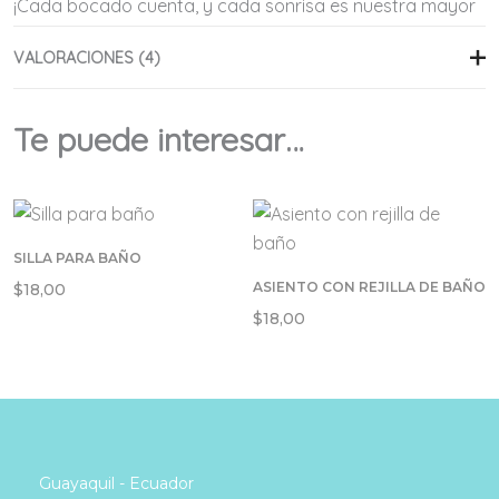
¡Cada bocado cuenta, y cada sonrisa es nuestra mayor
recompensa!
VALORACIONES (4)
Customer reviews
Te puede interesar…
5.00
Based on 4 reviews
Valorado con
5.00
de 5
4
SILLA PARA BAÑO
Valorado con
0
5
de 5
ASIENTO CON REJILLA DE BAÑO
$
18,00
Valorado
0
con
4
de 5
$
18,00
Valorad
0
o con
3
Valor
0
de 5
ado
Va
con
lo
2
de
ra
5
do
co
n
1
de
Guayaquil - Ecuador
5