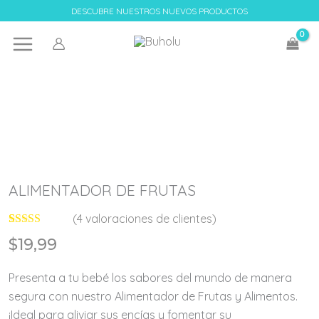
Ir
DESCUBRE NUESTROS NUEVOS PRODUCTOS
al
contenido
ALIMENTADOR DE FRUTAS
(
4
valoraciones de clientes)
Valorado con
4
$
19,99
5.00
de 5 en
base a
valoraciones
Presenta a tu bebé los sabores del mundo de manera
de clientes
segura con nuestro Alimentador de Frutas y Alimentos.
¡Ideal para aliviar sus encías y fomentar su