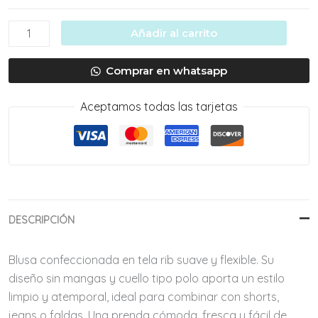
Blusa
Añadir al carrito
Polo
Sin
Comprar en whatsapp
Mangas
verde
Aceptamos todas las tarjetas
cantidad
DESCRIPCIÓN
Blusa confeccionada en tela rib suave y flexible. Su
diseño sin mangas y cuello tipo polo aporta un estilo
limpio y atemporal, ideal para combinar con shorts,
jeans o faldas. Una prenda cómoda, fresca y fácil de