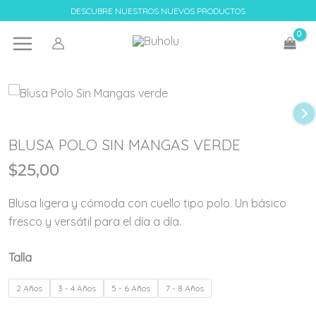
Ir
DESCUBRE NUESTROS NUEVOS PRODUCTOS
al
contenido
BLUSA POLO SIN MANGAS VERDE
$
25,00
Blusa ligera y cómoda con cuello tipo polo. Un básico
fresco y versátil para el día a día.
Talla
2 Años
3 - 4 Años
5 - 6 Años
7 - 8 Años