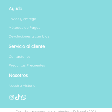
días calendario
desde la fecha de envío.
Ayuda
Los
cambios
están sujetos a la disponibilidad del
Envíos y entrega
producto.
Métodos de Pagos
Los
reembolsos
se realizan mediante
nota de
Devoluciones y cambios
crédito
para usar en una próxima compra.
Ofertas y promociones
no aplican para cambios
Servicio al cliente
ni devoluciones.
Contáctanos
Preguntas Frecuentes
Nosotros
Nuestra Historia
Instagram
TikTok
WhatsApp
Derechos reservados y protegidos © Buholu 2026