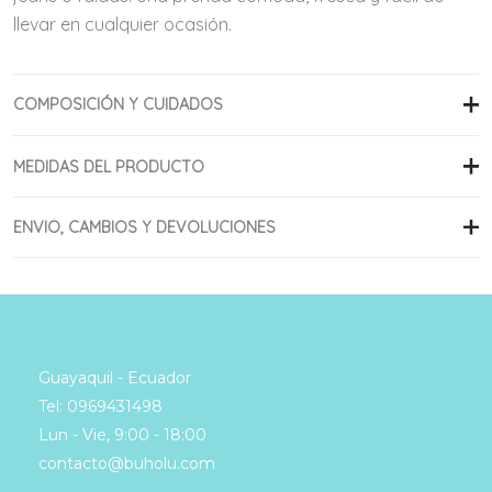
llevar en cualquier ocasión.
COMPOSICIÓN Y CUIDADOS
97% Algodón
MEDIDAS DEL PRODUCTO
3% Spandex
ENVIO, CAMBIOS Y DEVOLUCIONES
Cuidados:
Realizamos envíos a todo el Ecuador desde Guayaquil
Lavar a máquina en ciclo suave
con entrega a domicilio.
Lavar con colores similares
Trabajamos con
Tramaco Courier
, una empresa
No usar cloro
confiable y segura.
Guayaquil - Ecuador
Secar a la sombra
Los tiempos estimados de entrega varían entre
1 a 3 días
Tel: 0969431498
Planchar a temperatura baja
hábiles
, dependiendo de tu ciudad o provincia.
Lun - Vie, 9:00 - 18:00
contacto@buholu.com
Puedes solicitar la devolución de tu compra dentro de
7